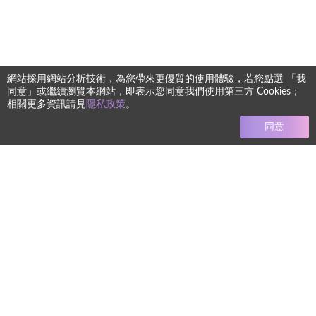
網站採用網站分析技術，為您帶來更優質的使用體驗，若您點選 「我
同意」或繼續瀏覽本網站，即表示您同意我們使用第三方 Cookies；
相關更多資訊請見
隱私政策
。
同意
任何療程均有其風險 本網站圖文僅供參考 實際狀況須由專業醫
師進行診斷評估而定
+886-2-8772-8992
電話
koreabeautyservice@gmail.com
信箱
地址
106台北市大安區忠孝東路四段122-1
號2樓