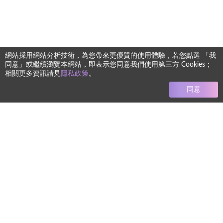
網站採用網站分析技術，為您帶來更優質的使用體驗，若您點選 「我
同意」或繼續瀏覽本網站，即表示您同意我們使用第三方 Cookies；
相關更多資訊請見
隱私政策
。
同意
任何療程均有其風險 本網站圖文僅供參考 實際狀況須由專業醫
師進行診斷評估而定
+886-2-8772-8992
電話
koreabeautyservice@gmail.com
信箱
地址
106台北市大安區忠孝東路四段122-1
號2樓