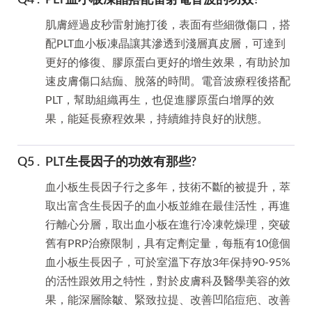
PLT血小板凍晶搭配雷射電音波的功效?
肌膚經過皮秒雷射施打後，表面有些細微傷口，搭
配PLT血小板凍晶讓其滲透到淺層真皮層，可達到
更好的修復、膠原蛋白更好的增生效果，有助於加
速皮膚傷口結痂、脫落的時間。電音波療程後搭配
PLT，幫助組織再生，也促進膠原蛋白增厚的效
果，能延長療程效果，持續維持良好的狀態。
PLT生長因子的功效有那些?
血小板生長因子行之多年，技術不斷的被提升，萃
取出富含生長因子的血小板並維在最佳活性，再進
行離心分層，取出血小板在進行冷凍乾燥理，突破
舊有PRP治療限制，具有定劑定量，每瓶有10億個
血小板生長因子，可於室溫下存放3年保持90-95%
的活性跟效用之特性，對於皮膚科及醫學美容的效
果，能深層除皺、緊致拉提、改善凹陷痘疤、改善