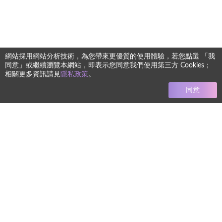
網站採用網站分析技術，為您帶來更優質的使用體驗，若您點選 「我
同意」或繼續瀏覽本網站，即表示您同意我們使用第三方 Cookies；
相關更多資訊請見
隱私政策
。
同意
任何療程均有其風險 本網站圖文僅供參考 實際狀況須由專業醫
師進行診斷評估而定
+886-2-8772-8992
電話
koreabeautyservice@gmail.com
信箱
地址
106台北市大安區忠孝東路四段122-1
號2樓