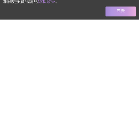
相關更多資訊請見
隱私政策
。
同意
任何療程均有其風險 本網站圖文僅供參考 實際狀況須由專業醫
師進行診斷評估而定
+886-2-8772-8992
電話
koreabeautyservice@gmail.com
信箱
地址
106台北市大安區忠孝東路四段122-1
號2樓
關於韓佳人
醫師團隊
韓佳人好放心
最新消息