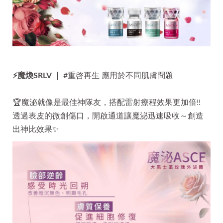
⚡
魔煥
SRLV ｜
#
重啓再生 應用於不同肌膚問題
🏆魔泌就像是最佳神隊友，搭配雷射療程效果更加倍!!
透過表皮的微創傷口，開啟通道讓魔泌迅速吸收～創造
出神比效果✨