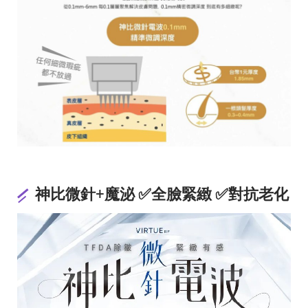
神比微針+魔泌 ✅全臉緊緻 ✅對抗老化