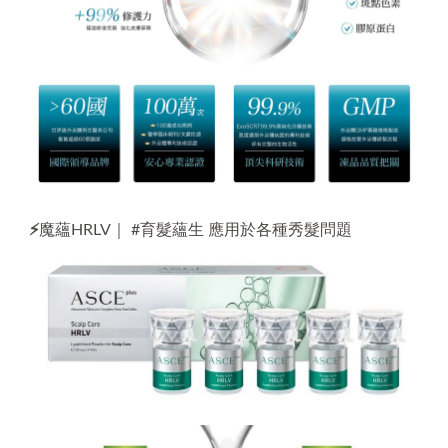
⚡
魔蘊
HRLV｜
#育髮
蘊
生 應用於各種秀髮問題