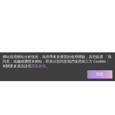
網站採用網站分析技術，為您帶來更優質的使用體驗，若您點選 「我
同意」或繼續瀏覽本網站，即表示您同意我們使用第三方 Cookies；
相關更多資訊請見
隱私政策
。
同意
任何療程均有其風險 本網站圖文僅供參考 實際狀況須由專業醫
師進行診斷評估而定
+886-2-8772-8992
電話