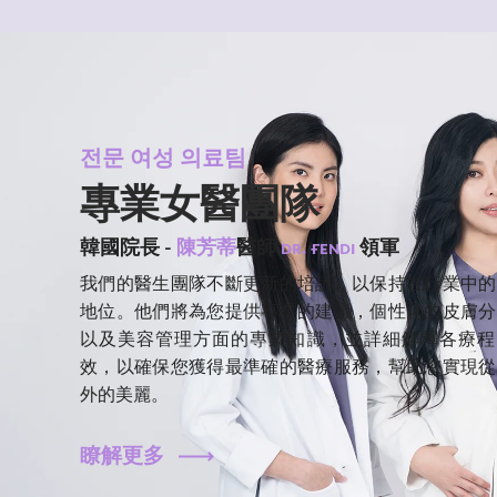
전문 여성 의료팀
專業女醫團隊
韓國院長 -
陳芳蒂
醫師
ᴅʀ. ғᴇɴᴅɪ
領軍
我們的醫生團隊不斷更新的培訓，以保持在行業中的
地位。他們將為您提供專業的建議，個性化的皮膚分
以及美容管理方面的專業知識，並詳細解釋各療程
效，以確保您獲得最準確的醫療服務，幫助您實現從
外的美麗。
瞭解更多