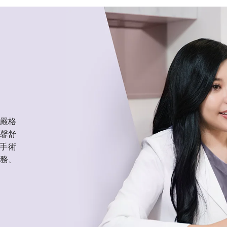
嚴格
馨舒
手術
務、