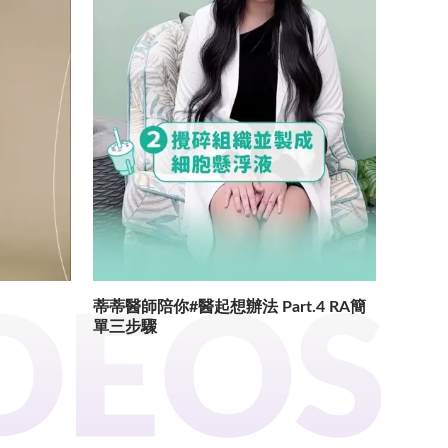
蒂蒂醫師陪你#醫起想辦法 Part.4 RA簡
單三步驟