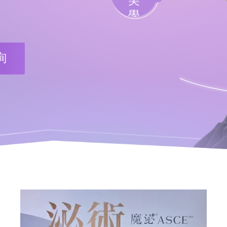
美
學
詢