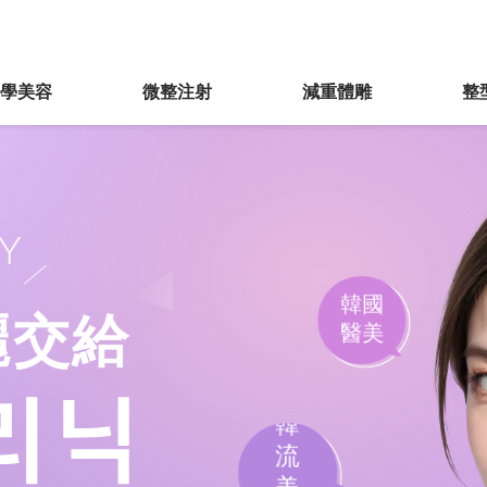
醫學美容
微整注射
減重體雕
整
Y
韓國
麗交給
醫美
韓
流