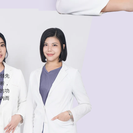
領先
析，
的功
內而