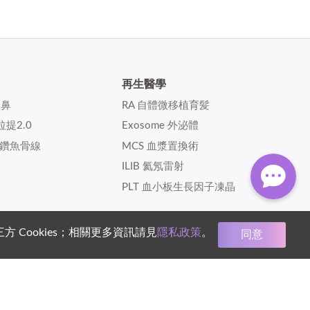
再生醫學
美鼻
RA 自體微移植育髪
拉提2.0
Exosome 外泌體
x 藍鑽魚骨線
MCS​ 血漿置換術
ILIB 氦氖雷射
PLT 血小板生長因子凍晶
Cookies；相關更多資訊請見
隱私政策
。
同意