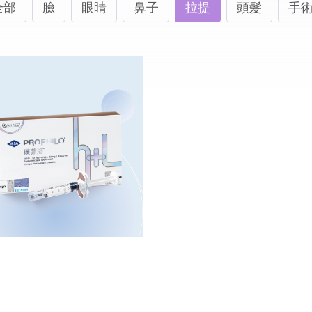
全部
臉
眼睛
鼻子
拉提
頭髮
手