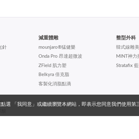
減重體雕
整型外科
美光針
mounjaro®猛健樂
韓式線雕
Onda Pro 昂達超微波
MINT神力
ZField 肌力塑
Stratafi
Belkyra 倍克脂
客製化消脂點滴
皮粉
選 「我同意」或繼續瀏覽本網站，即表示您同意我們使用第三方 
玻尿酸
原蛋白