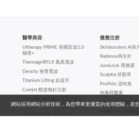
醫學美容
微整注射
Ultherapy PRIME 美國音波2.0
Skinboosters AI
極透+
Radiesse再生針
Thermage®FLX 鳳凰電波
JuveLook 喬雅露
Density 無雙電波
Sculptra 舒顏萃
Titanium Lifting 鈦提升
Profhilo 逆時真
Curejet 酷捷無針注射
肉毒桿菌素
VirtueRF 神比微針電波｜魔泌
MegaFill 異體真
網站採用網站分析技術，為您帶來更優質的使用體驗，若您點
ASCE
Hyaluronic acid
Ultraformer III 海芙3音波
Sunmax 膚力原膠
Sofwave 索夫波
VIVABELLA 薇貝拉
DISCOVERY PICO 探索皮秒