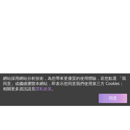
網站採用網站分析技術，為您帶來更優質的使用體驗，若您點選 「我
同意」或繼續瀏覽本網站，即表示您同意我們使用第三方 Cookies；
相關更多資訊請見
隱私政策
。
同意
任何療程均有其風險 本網站圖文僅供參考 實際狀況須由專業醫
師進行診斷評估而定